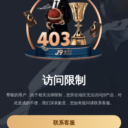
访问限制
尊敬的用户，由于相关法律限制，您所在地区无法访问J9产品，对
此造成的不便，我们深表歉意，您如有疑问请联系客服。
联系客服