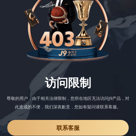
访问限制
尊敬的用户，由于相关法律限制，您所在地区无法访问J9产品，对
此造成的不便，我们深表歉意，您如有疑问请联系客服。
联系客服